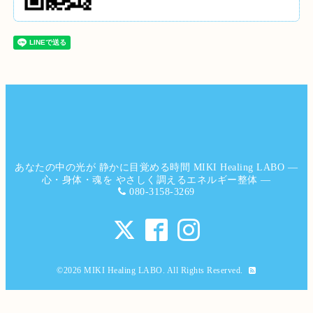
あなたの中の光が 静かに目覚める時間 MIKI Healing LABO ―
心・身体・魂を やさしく調えるエネルギー整体 ―
080-3158-3269
©2026
MIKI Healing LABO
. All Rights Reserved.