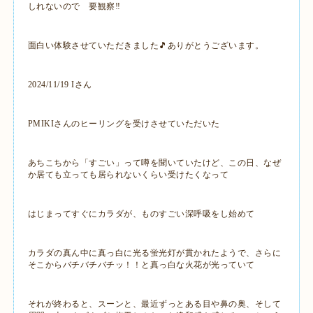
しれないので 要観察‼️
面白い体験させていただきました🎵ありがとうございます。
2024/11/19 Iさん
PMIKIさんのヒーリングを受けさせていただいた
あちこちから「すごい」って噂を聞いていたけど、この日、なぜ
か居ても立っても居られないくらい受けたくなって
はじまってすぐにカラダが、ものすごい深呼吸をし始めて
カラダの真ん中に真っ白に光る蛍光灯が貫かれたようで、さらに
そこからバチバチバチッ！！と真っ白な火花が光っていて
それが終わると、スーンと、最近ずっとある目や鼻の奥、そして