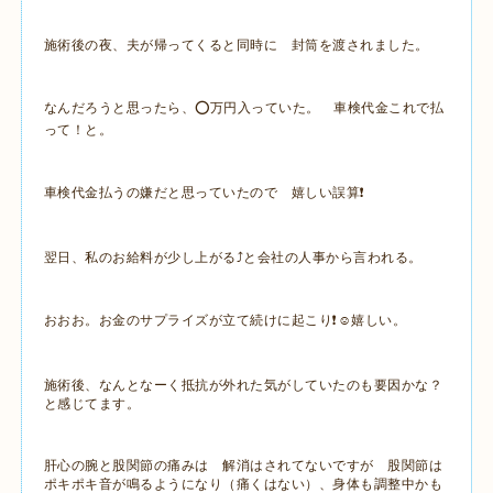
施術後の夜、夫が帰ってくると同時に 封筒を渡されました。
なんだろうと思ったら、⭕️万円入っていた。 車検代金これで払
って！と。
車検代金払うの嫌だと思っていたので 嬉しい誤算❗️
翌日、私のお給料が少し上がる⤴️と会社の人事から言われる。
おおお。お金のサプライズが立て続けに起こり❗️☺️嬉しい。
施術後、なんとなーく抵抗が外れた気がしていたのも要因かな？
と感じてます。
肝心の腕と股関節の痛みは 解消はされてないですが 股関節は
ポキポキ音が鳴るようになり（痛くはない）、身体も調整中かも