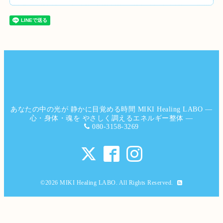
あなたの中の光が 静かに目覚める時間 MIKI Healing LABO ―
心・身体・魂を やさしく調えるエネルギー整体 ―
080-3158-3269
©2026
MIKI Healing LABO
. All Rights Reserved.