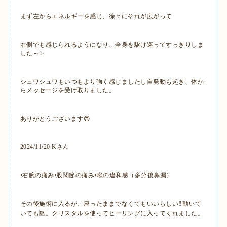
まず左からエネルギーを感じ、徐々にそれが広がって
右側でも感じられるようになり、全身を駆け巡ってすっきりしま
した～✨
シュワシュワもいつもより強く感じましたし自発動も起き、体か
らメッセージを受け取りました。
ありがとうございます😍
2024/11/20 Kさん
•右腕の痛み•股関節の痛み•喉の違和感（多分後鼻漏）
その後施術に入るが、座ったままでなくてもいいらしい‼️動いて
いても🆗。クリスタルを使ってヒーリングに入ってくれました。