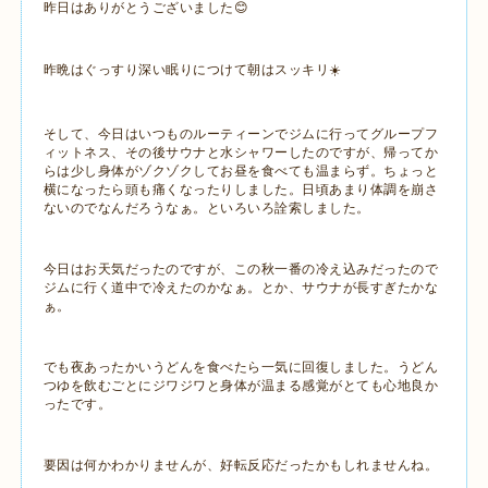
昨日はありがとうございました😊
昨晩はぐっすり深い眠りにつけて朝はスッキリ☀️
そして、今日はいつものルーティーンでジムに行ってグループフ
ィットネス、その後サウナと水シャワーしたのですが、帰ってか
らは少し身体がゾクゾクしてお昼を食べても温まらず。ちょっと
横になったら頭も痛くなったりしました。日頃あまり体調を崩さ
ないのでなんだろうなぁ。といろいろ詮索しました。
今日はお天気だったのですが、この秋一番の冷え込みだったので
ジムに行く道中で冷えたのかなぁ。とか、サウナが長すぎたかな
ぁ。
でも夜あったかいうどんを食べたら一気に回復しました。うどん
つゆを飲むごとにジワジワと身体が温まる感覚がとても心地良か
ったです。
要因は何かわかりませんが、好転反応だったかもしれませんね。