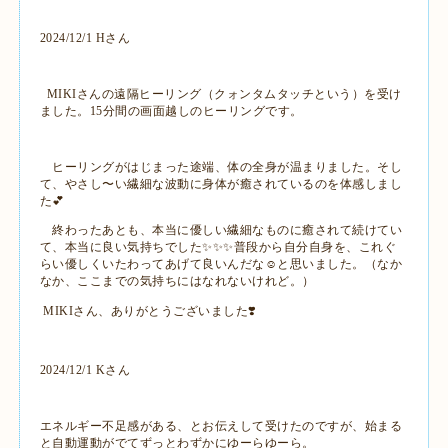
2024/12/1 Hさん
MIKIさんの遠隔ヒーリング（クォンタムタッチという）を受け
ました。15分間の画面越しのヒーリングです。
ヒーリングがはじまった途端、体の全身が温まりました。そし
て、やさし〜い繊細な波動に身体が癒されているのを体感しまし
た💕
終わったあとも、本当に優しい繊細なものに癒されて続けてい
て、本当に良い気持ちでした✨️✨️✨普段から自分自身を、これぐ
らい優しくいたわってあげて良いんだな☺️と思いました。（なか
なか、ここまでの気持ちにはなれないけれど。）
MIKIさん、ありがとうございました❣️
2024/12/1 Kさん
エネルギー不足感がある、とお伝えして受けたのですが、始まる
と自動運動がでてずっとわずかにゆーらゆーら。