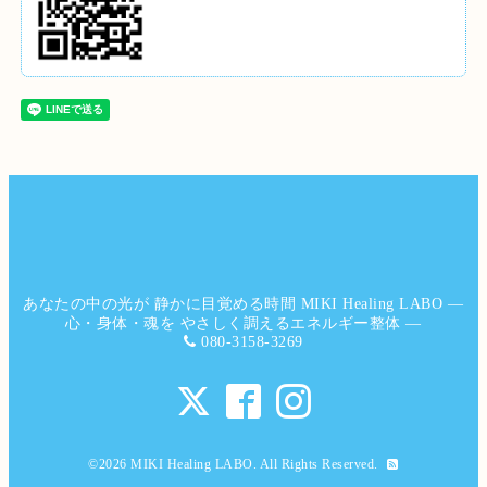
あなたの中の光が 静かに目覚める時間 MIKI Healing LABO ―
心・身体・魂を やさしく調えるエネルギー整体 ―
080-3158-3269
©2026
MIKI Healing LABO
. All Rights Reserved.