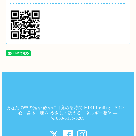
あなたの中の光が 静かに目覚める時間 MIKI Healing LABO ―
心・身体・魂を やさしく調えるエネルギー整体 ―
080-3158-3269