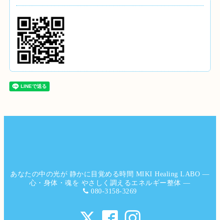
あなたの中の光が 静かに目覚める時間 MIKI Healing LABO ―
心・身体・魂を やさしく調えるエネルギー整体 ―
080-3158-3269