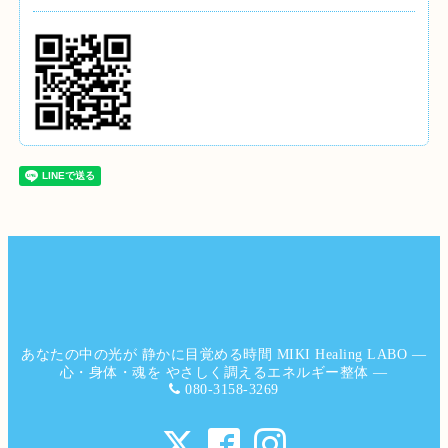
あなたの中の光が 静かに目覚める時間 MIKI Healing LABO ―
心・身体・魂を やさしく調えるエネルギー整体 ―
080-3158-3269