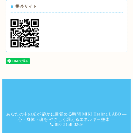
携帯サイト
あなたの中の光が 静かに目覚める時間 MIKI Healing LABO ―
心・身体・魂を やさしく調えるエネルギー整体 ―
080-3158-3269