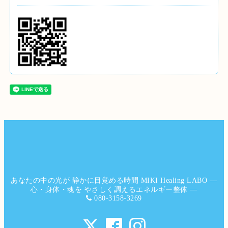
あなたの中の光が 静かに目覚める時間 MIKI Healing LABO ―
心・身体・魂を やさしく調えるエネルギー整体 ―
080-3158-3269