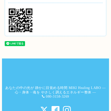
あなたの中の光が 静かに目覚める時間 MIKI Healing LABO ―
心・身体・魂を やさしく調えるエネルギー整体 ―
080-3158-3269