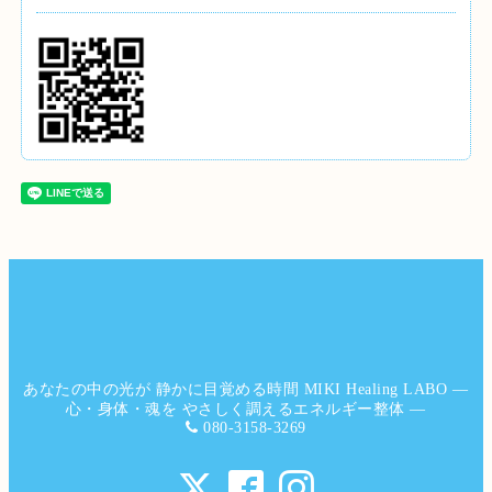
あなたの中の光が 静かに目覚める時間 MIKI Healing LABO ―
心・身体・魂を やさしく調えるエネルギー整体 ―
080-3158-3269