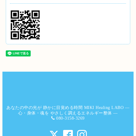
あなたの中の光が 静かに目覚める時間 MIKI Healing LABO ―
心・身体・魂を やさしく調えるエネルギー整体 ―
080-3158-3269