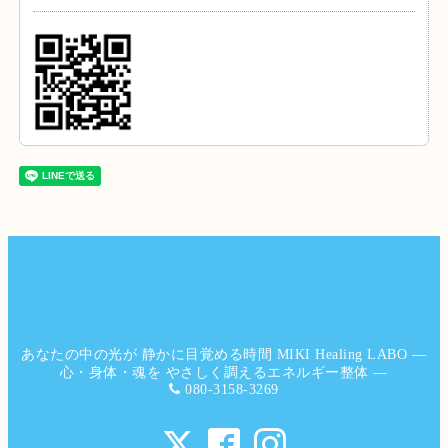
あなたの中の光が 静かに目覚める時間 MIKI Healing LABO ―
心・身体・魂を やさしく調えるエネルギー整体 ―
080-3158-3269