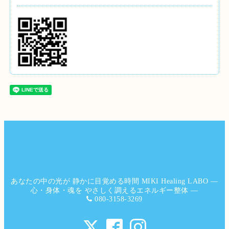
あなたの中の光が 静かに目覚める時間 MIKI Healing LABO ―
心・身体・魂を やさしく調えるエネルギー整体 ―
080-3158-3269