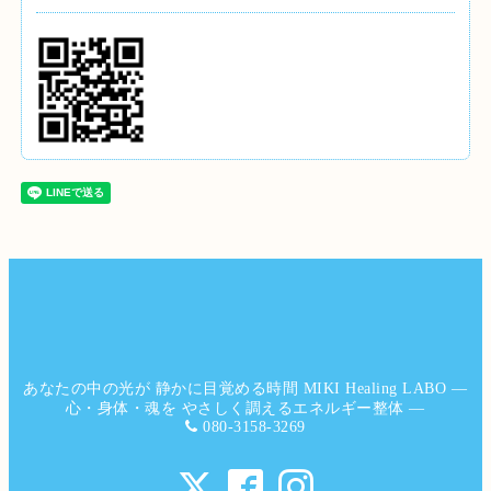
あなたの中の光が 静かに目覚める時間 MIKI Healing LABO ―
心・身体・魂を やさしく調えるエネルギー整体 ―
080-3158-3269