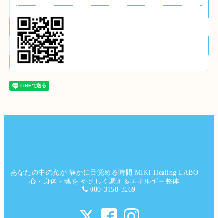
あなたの中の光が 静かに目覚める時間 MIKI Healing LABO ―
心・身体・魂を やさしく調えるエネルギー整体 ―
080-3158-3269