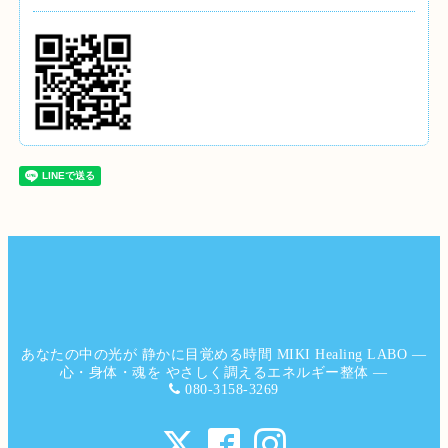
あなたの中の光が 静かに目覚める時間 MIKI Healing LABO ―
心・身体・魂を やさしく調えるエネルギー整体 ―
080-3158-3269