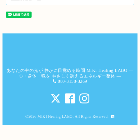
あなたの中の光が 静かに目覚める時間 MIKI Healing LABO ―
心・身体・魂を やさしく調えるエネルギー整体 ―
080-3158-3269
©2026
MIKI Healing LABO
. All Rights Reserved.