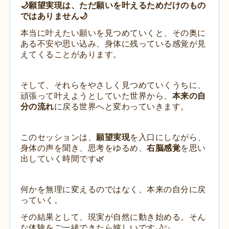
🌙願望実現は、ただ願いを叶えるためだけのもの
ではありません🌙
本当に叶えたい願いを見つめていくと、
その奥に
ある不安や思い込み、
身体に残っている感覚が見
えてくることがあります。
そして、
それらをやさしく見つめていくうちに、
頑張って叶えようとしていた世界から、
本来の自
分の流れ
に戻る世界へと変わっていきます。
このセッションは、
願望実現
を入口にしながら、
身体の声を聞き、
思考をゆるめ、
右脳感覚
を思い
出していく時間です🌿
何かを無理に変えるのではなく、
本来の自分に戻
っていく。
その結果として、
現実が自然に動き始める。
そん
な体験をご一緒できたら嬉しいです🌙✨