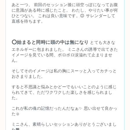
あと一つ、 前回のセッション後に頭空っぽになってお腹
に意識がある時に感じたこと。 わたし、やりたい事が何
ひとつない。 これは良い意味です。😊 サレンダーして
直感を待ちます。
⭕️始まると同時に頭の中は無になり
 とても大きな
エネルギーに包まれました。 ミニさんの誘導で出てきた
イメージを見ている間、ポロポロ涙溢れて止まりませ
ん。
そしてそのイメージは私の胸にスーッと入ってカチっと
おさまりました。
すると不思議と悩みとかどーでもいいことのように感じ
られてきて、ただワクワクした楽しさを感じられまし
た。
これが私の魂の記憶だったんだなぁ✨ 思い出せて良かっ
た☺️
ミニさん、素晴らしいセッションありがとうございまし
た💖