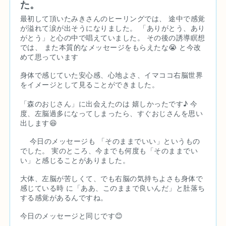
た。
最初して頂いたみきさんのヒーリングでは、 途中で感覚
が溢れて涙が出そうになりました。 「ありがとう、あり
がとう」と心の中で唱えていました。 その後の誘導瞑想
では、 また本質的なメッセージをもらえたな😭 と今改
めて思っています
身体で感じていた安心感、心地よさ、イマココ右脳世界
をイメージとして見ることができました。
「森のおじさん」に出会えたのは 嬉しかったです♪ 今
度、左脳過多になってしまったら、すぐおじさんを思い
出します😆
　 今日のメッセージも 「そのままでいい」というもの
でした。 実のところ、今までも何度も「そのままでい
い」と感じることがありました。
大体、左脳が苦しくて、でも右脳の気持ちよさも身体で
感じている時 に「ああ、このままで良いんだ」と肚落ち
する感覚があるんですね。
今日のメッセージと同じです😊